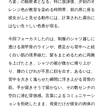
ろ姿」の観察者となる。特に放課後、夕刻のオ
レンジ色が教室を染める時間帯、前の席に座る
彼女がふと見せる動作には、計算された露出に
はない生々しい色香が宿る。
今回フォーカスしたのは、制服のシャツ越しに
透ける肩甲骨のラインや、襟足から背中へと続
く白い肌の境界線だ。髪をまとめるために両腕
を上げたとき、シャツの裾が微かに捲り上が
り、腰のくびれが不意に顔を出す。あるいは、
背中を大きく逸らせた瞬間に浮き上がる背骨の
筋。手が届きそうで届かない、その数センチの
空白に潜む背徳感。言葉によるコミュニケーシ
ョンを拒絶したまま、視覚だけが彼女の肉体の