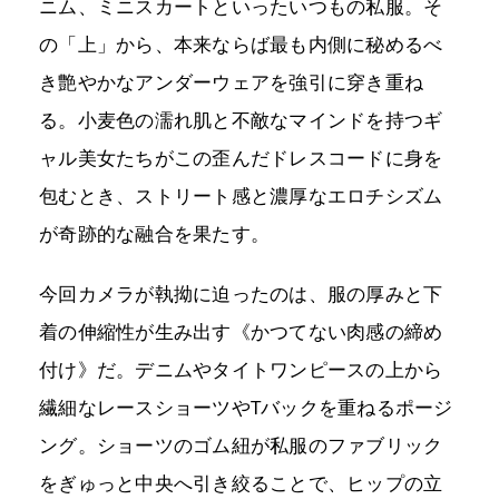
ニム、ミニスカートといったいつもの私服。そ
の「上」から、本来ならば最も内側に秘めるべ
き艶やかなアンダーウェアを強引に穿き重ね
る。小麦色の濡れ肌と不敵なマインドを持つギ
ャル美女たちがこの歪んだドレスコードに身を
包むとき、ストリート感と濃厚なエロチシズム
が奇跡的な融合を果たす。
今回カメラが執拗に迫ったのは、服の厚みと下
着の伸縮性が生み出す《かつてない肉感の締め
付け》だ。デニムやタイトワンピースの上から
繊細なレースショーツやTバックを重ねるポージ
ング。ショーツのゴム紐が私服のファブリック
をぎゅっと中央へ引き絞ることで、ヒップの立