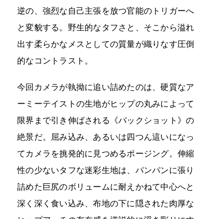
逆の、強烈な自己主張を放つ官能のトリガーへ
と変貌する。野生的なタフさと、そこから溢れ
出す柔らかなメスとしての質量が織りなす圧倒
的なコントラスト。
今回カメラが執拗に追い詰めたのは、硬質なア
ーミーテイストの生地がヒップの丸みによって
限界まで引き伸ばされる《バックショット》の
絶景だ。屈み込み、あるいは四つん這いになっ
てカメラを挑発的に見つめるポージング。伸縮
性の少ないタフな迷彩生地は、パンパンに張り
詰めた巨尻のボリュームに耐えかねて中心へと
深く深く食い込み、布地の下に隠された肉厚な