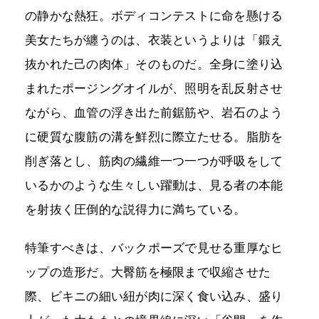
の静かな熱狂。ボディコンテストに命を懸ける
美女たちが纏うのは、衣装というよりは「鍛え
抜かれた己の肉体」そのものだ。全身に塗り込
まれたポージングオイルが、照明を乱反射させ
ながら、血管の浮き出た前鋸筋や、岩石のよう
に硬質な腹筋の溝を鮮烈に際立たせる。脂肪を
削ぎ落とし、筋肉の繊維一つ一つが呼吸をして
いるかのような生々しい躍動は、見る者の本能
を射抜く圧倒的な説得力に満ちている。
特筆すべきは、バックポーズで見せる重厚なヒ
ップの造形だ。大臀筋を極限まで収縮させた
際、ビキニの細い紐が肉に深く食い込み、盛り